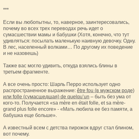
***
Если вы любопытны, то, наверное, заинтересовались,
почему во всех трех переводах речь идет о
сумасшествии мамы и бабушки (Хотя, конечно, что тут
удивляться: посылать маленькую наивную девочку. Одну.
В лес, населенный волками… По другому их поведение
и не назовешь)
Также вас могло удивить, откуда взялись блины в
третьем фрагменте.
А все очень просто: Шарль Перро использует одно
распространенное выражение:
être fou (в мужском роде)
или folle (сумасшедшая) de quelqu’un
– быть без ума от
кого-то. Получается «sa mère en était folle, et sa mère-
grand plus folle encore» - «Мать любила ее без памяти, а
бабушка еще больше».
А известный всем с детства пирожок вдруг стал блином,
вот почему.