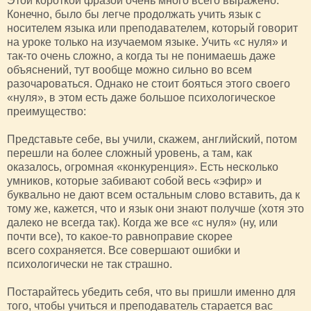
Этой короткой фразой очень много всего выражено.
Конечно, было бы легче продолжать учить язык с
носителем языка или преподавателем, который говорит
на уроке только на изучаемом языке. Учить «с нуля» и
так-то очень сложно, а когда ты не понимаешь даже
объяснений, тут вообще можно сильно во всем
разочароваться. Однако не стоит бояться этого своего
«нуля», в этом есть даже большое психологическое
преимущество:
Представьте себе, вы учили, скажем, английский, потом
перешли на более сложный уровень, а там, как
оказалось, огромная «конкуренция». Есть несколько
умников, которые забивают собой весь «эфир» и
буквально не дают всем остальным слово вставить, да к
тому же, кажется, что и язык они знают получше (хотя это
далеко не всегда так). Когда же все «с нуля» (ну, или
почти все), то какое-то равноправие скорее
всего сохраняется. Все совершают ошибки и
психологически не так страшно.
Постарайтесь убедить себя, что вы пришли именно для
того, чтобы учиться и преподаватель старается вас