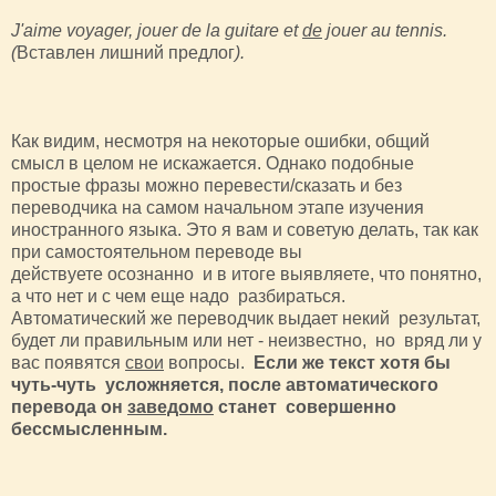
J'aime voyager, jouer de la guitare et
de
jouer au tennis.
(
Вставлен лишний предлог
).
Как видим, несмотря на некоторые ошибки, общий
смысл в целом не искажается. Однако подобные
простые фразы можно перевести/сказать и без
переводчика на самом начальном этапе изучения
иностранного языка. Это я вам и советую делать, так как
при самостоятельном переводе вы
действуете осознанно и в итоге выявляете, что понятно,
а что нет и с чем еще надо разбираться.
Автоматический же переводчик выдает некий результат,
будет ли правильным или нет - неизвестно, но вряд ли у
вас появятся
свои
вопросы.
Если же текст хотя бы
чуть-чуть усложняется, после автоматического
перевода он
заведомо
станет совершенно
бессмысленным.