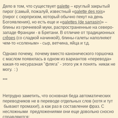
Дело в том, что существует
galette
– круглый закрытый
пирог (самый, пожалуй, известный «
galette des rois
»
(пирог с сюрпризом, который обычно пекут на день
Богоявления), но есть еще и «
galettes (de sarrasin)
» –
блины из гречневой муки, распространенные на северо-
западе Франции - в Бретани. В отличие от традиционных
crêpes
(со сладкой начинкой), блины-галеты наполняют
чем-то «соленым» - сыр, ветчина, яйца и т.д.
Однако почему, почему вместо канонического горшочка
с маслом появилась в одном из вариантов «перевода»
какая-то несуразная "фляга" - этого уж я понять никак не
могу. : )
***
Нетрудно заметить, что основная беда автоматических
переводчиков не в переводе отдельных слов (хотя и тут
бывают промахи!), а как раз в составлении фраз. С
несложными предложениями они еще довольно сносно
справляются: