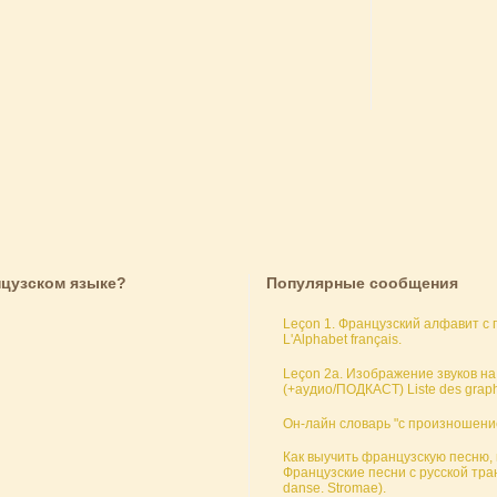
нцузском языке?
Популярные сообщения
Leçon 1. Французский алфавит с
L'Alphabet français.
Leçon 2a. Изображение звуков на
(+аудио/ПОДКАСТ) Liste des graph
Он-лайн словарь "с произношение
Как выучить французскую песню,
Французские песни с русской тра
danse. Stromae).