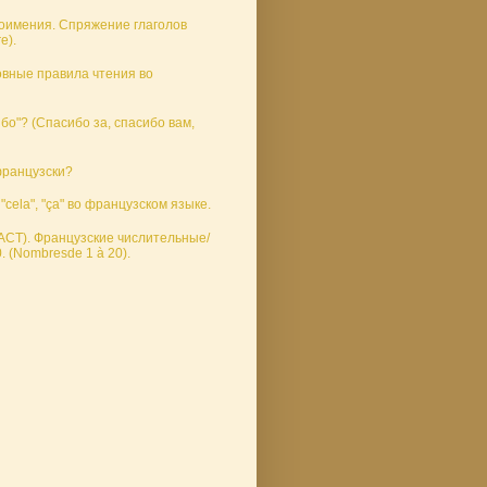
оимения. Спряжение глаголов
e).
вные правила чтения во
бо"? (Спасибо за, спасибо вам,
французски?
 "cela", "ça" во французском языке.
КАСТ). Французские числительные/
 (Nombresde 1 à 20).