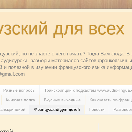
зский для всех
узский, но не знаете с чего начать? Тогда Вам сюда. В 
аудиоуроки, разборы материалов сайтов франкоязычных
й и полезной в изучении французского языка информац
t@gmail.com
Разные вопросы
Транскрипции к подкастам www.audio-lingua.
Книжная полка
Вкусные выходные
Как сказать по-францу
ранскрипцией
Французский для детей
Новости
Разговор
етей