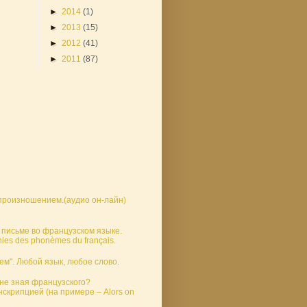
►
2014
(1)
►
2013
(15)
►
2012
(41)
►
2011
(87)
 произношением.(аудио он-лайн)
 письмe во французском языке.
ies des phonèmes du français.
м". Любой язык, любое слово.
 не зная французского?
нскрипцией (на примере – Alors on