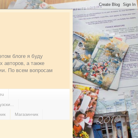
этом блоге я буду
 авторов, а также
ии. По всем вопросам
eu
зски...
ник
Магазинчик