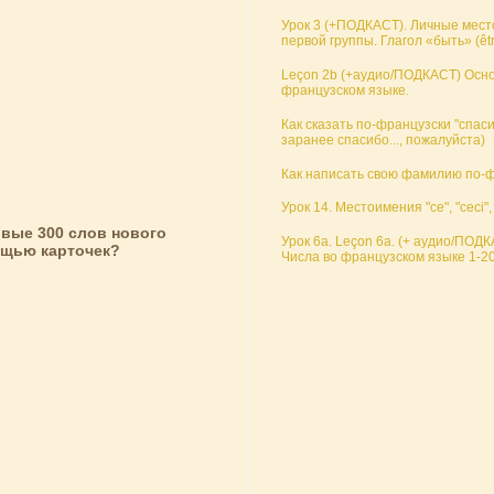
Урок 3 (+ПОДКАСТ). Личные мест
первой группы. Глагол «быть» (êtr
Leçon 2b (+аудио/ПОДКАСТ) Осно
французском языке.
Как сказать по-французски "спаси
заранее спасибо..., пожалуйста)
Как написать свою фамилию по-
Урок 14. Местоимения "ce", "ceci",
вые 300 слов нового
Урок 6а. Leçon 6а. (+ аудио/ПОД
ощью карточек?
Числа во французском языке 1-20.