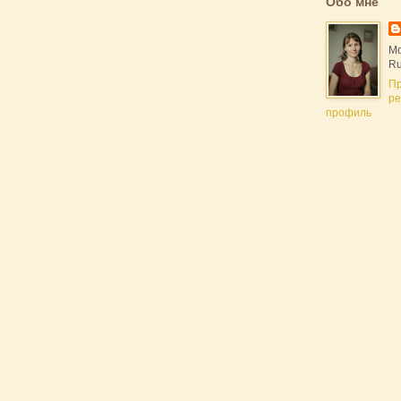
Обо мне
Мо
Ru
П
ре
профиль