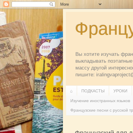
Францу
Вы хотите изучать франц
выкладывать поэтапные 
массу другой интересно
пишите: iralingvaprojec
⌂
ПОДКАСТЫ
УРОКИ
Изучение иностранных языков
Французские песни с русской т
Французский для д