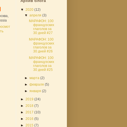
Архив блога
▼
2020
(12)
▼
апреля
(3)
сква,
ssia
МАРАФОН: 100
французских
росмот
глаголов за
ть
30 дней #27
МАРАФОН: 100
французских
глаголов за
30 дней #26
МАРАФОН: 100
французских
глаголов за
30 дней #25
►
марта
(2)
►
февраля
(5)
►
января
(2)
►
2019
(24)
►
2018
(7)
►
2017
(10)
►
2016
(5)
►
2015
(7)