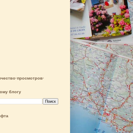
чество·просмотров·
тому блогу
ифта