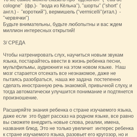
cologne" (фр.)- "вода из Кёльна"), "шорты" ("short" (
англ.) - "короткий"), вермишель ("vermicelli"(итал.) -
"червячки")
.
Будьте внимательны, будьте любопытны и вас ждем
миллион интересных открытий!
3/ СРЕДА
Чтобы натренировать слух, научиться новым звукам
языка, постарайтесь ввести в жизнь ребенка песни,
мультфильмы, аудиокниги на этом новом языке. Наш
мозг старается отсекать все незнакомое, даже не
пытаясь разобраться, наша же задача постепенно
сделать иностранную речь знакомой, привычной слуху, и
тогда автоматически улучшится понимание и подтянется
произношение.
Расширяйте знания ребенка о стране изучаемого языка,
даже если это будет рассказ на родном языке, все равно
вы сможете внедрить новые слова, реалии, имена,
названия блюд. Это не только увеличит интерес ребенка
к стране изучаемого языка, разовьет его кругозор, но и