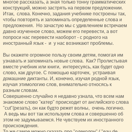
многое рассказать, а зная только тонну грамматических
конструкций, можно застрять на первом предложении.
Итак, слова. Конечно, задания учебнике построены так,
чтобы повторять и запоминать определенные слова и
предложения. Но зачастую мы с удивлением встречаем
давно изученное слово, можем его перевести, а вот
попроси нас перевести наоборот - с родного на
иностранный язык - и у нас возникают проблемы.
Вы окажете огромное пользу своим детям, помогая им
узнавать и запоминать новые слова. Как? Пролистывая
вместе учебник или книги, интересуясь, как будет одно
слово, как другое. С помощью карточек, устраивая
домашние диктанты. И, конечно, изучая родной язык,
изучая этимологию слов, внимательно относясь к
разным словам.
Совершенно случайно я недавно узнала, что всем нам
знакомое слово "катер" происходит от английского слова
"cut"(резать), он как будто режет волны, очень логично.
А ведь мы вот так используем слова и совершенно об
этом не задумываемся. Не чувствуем их иностранного
происхождения.
То же самое можно сказать про "одеколон" ( "eau de