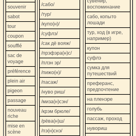
сувенир,
/сабо/
souvenir
воспоминание
/тур/
sabot
сабо, копыто
лошади
/купо(н)/
tour
тур, ход (в игре,
/суфлэ/
coupon
например)
/сак дё вояж/
soufflé
купон
/прэфэра(н)с/
sac de
суфлэ
voyage
/плэн эр/
сумка для
préférence
/пижо(н)/
путешествий
plein air
/пасаж/
преферанс,
предпочтение
pigeon
/нуво риш/
на пленэре
passage
/миза(н)сэн/
голубь
nouveau
/крэм брюле/
riche
пассаж, проход
/рёва(н)ш/
mise en
нувориш
/пэ(н)снэ/
scène