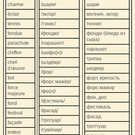
charme
/шарм/
шарм
éclair
/эклэр/
молния, эклэр
tennis
/тэнис/
теннис
fondue
/фондю/
фондю (блюдо из
сыра)
parachute
/парашют/
парашют
chiffon
/шифо(н)/
тряпка
chef-
/шэдёвр/
d'œuvre
шедевр
/фор/
fort
форт, крепость
/форс мажёр/
force
форс-мажор
/фо(н)/
majeure
фон, дно
/фэстиаль/
fond
фестиваль
/фасад/
festival
фасад
/тротуар/
façade
троттуар
/сувёнир/
trottoir