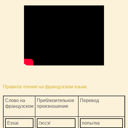
Правила чтения на французском языке
Слово на
Приблизительное
Перевод
французском
произношение
Essai
/эссэ/
попытка