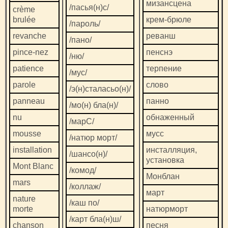
мизансцена
/пасья(н)с/
crème
brulée
крем-брюле
/пароль/
revanche
реванш
/пано/
pince-nez
пенснэ
/ню/
patience
терпение
/мус/
parole
слово
/э(н)сталасьо(н)/
panneau
панно
/мо(н) бла(н)/
nu
обнаженный
/марС/
mousse
мусс
/натюр морт/
installation
инсталляция,
/шансо(н)/
установка
Mont Blanc
/комод/
Монблан
mars
/коллаж/
март
nature
/каш по/
morte
натюрморт
/карт бла(н)ш/
chanson
песня