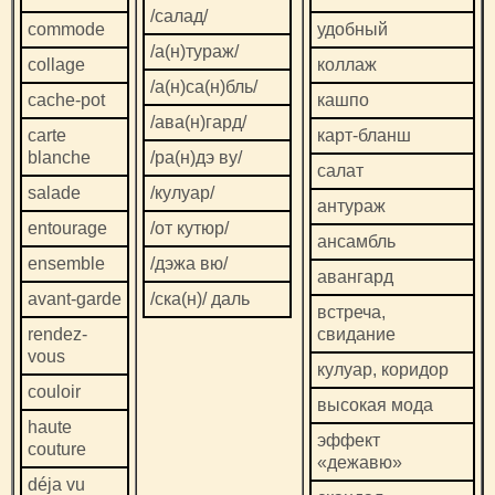
/салад/
commode
удобный
/а(н)тураж/
collage
коллаж
/а(н)са(н)бль/
cache-pot
кашпо
/ава(н)гард/
carte
карт-бланш
blanche
/ра(н)дэ ву/
салат
salade
/кулуар/
антураж
entourage
/от кутюр/
ансамбль
ensemble
/дэжа вю/
авангард
avant-garde
/ска(н)/ даль
встреча,
rendez-
свидание
vous
кулуар, коридор
couloir
высокая мода
haute
эффект
couture
«дежавю»
déja vu