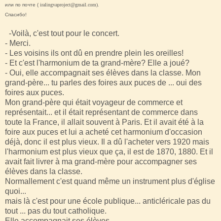
или по почте (
iralingvaproject@gmail.com).
Спасибо!
-Voilà, c'est tout pour le concert.
- Merci.
- Les voisins ils ont dû en prendre plein les oreilles!
- Et c'est l'harmonium de ta grand-mère? Elle a joué?
- Oui, elle accompagnait ses élèves dans la classe. Mon
grand-père... tu parles des foires aux puces de ... oui des
foires aux puces.
Mon grand-père qui était voyageur de commerce et
représentait... et il était représentant de commerce dans
toute la France, il allait souvent à Paris. Et il avait été à la
foire aux puces et lui a acheté cet harmonium d'occasion
déjà, donc il est plus vieux. Il a dû l'acheter vers 1920 mais
l'harmonium est plus vieux que ça, il est de 1870, 1880. Et il
avait fait livrer à ma grand-mère pour accompagner ses
élèves dans la classe.
Normallement c'est quand même un instrument plus d'église
quoi...
mais là c'est pour une école publique... anticléricale pas du
tout ... pas du tout catholique.
Elle accompagnait ses élèves.