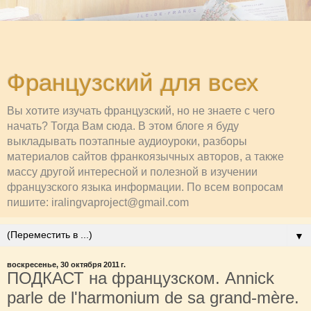
Французский для всех
Вы хотите изучать французский, но не знаете с чего
начать? Тогда Вам сюда. В этом блоге я буду
выкладывать поэтапные аудиоуроки, разборы
материалов сайтов франкоязычных авторов, а также
массу другой интересной и полезной в изучении
французского языка информации. По всем вопросам
пишите: iralingvaproject@gmail.com
▼
воскресенье, 30 октября 2011 г.
ПОДКАСТ на французском. Annick
parle de l'harmonium de sa grand-mère.