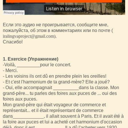
Если это аудио не проигрывается, сообщите мне,
пожалуйста, об этом в комментариях или по почте (
iralingvaproject@gmail.com).
Спасибо!
1. Exercice (Упражнение)
-Voilà, _________pour le concert.
- Merci.
- Les voisins ils ont dû en prendre plein les oreilles!
- Et c'est l'harmonium de ta grand-mère? Elle a joué?
- Oui, elle accompagnait __________dans la classe. Mon
grand-père... tu parles des foires aux puces de ... oui des
foires aux puces.
Mon grand-père qui était voyageur de commerce et
représentait... et il était représentant de commerce
dans____________, il allait souvent à Paris. Et il avait été à
la foire aux puces et lui a acheté cet harmonium d'occasion
déjà, donc il est___________. Il a dû l'acheter vers 1920