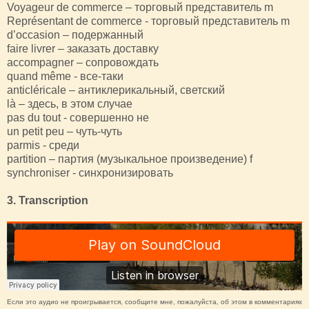
Voyageur de commerce – торговый представитель m
Représentant de commerce - торговый представитель m
d’occasion – подержанный
faire livrer – заказать доставку
accompagner – сопровождать
quand même - все-таки
anticléricale – антиклерикальный, светский
là – здесь, в этом случае
pas du tout - совершенно не
un petit peu – чуть-чуть
parmis - среди
partition – партия (музыкальное произведение) f
synchroniser - синхронизировать
3. Transcription
Если это аудио не проигрывается, сообщите мне, пожалуйста, об этом в комментариях