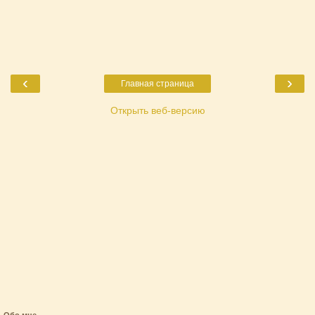
‹
›
Главная страница
Открыть веб-версию
Обо мне