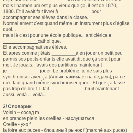
mais l'harmonium est plus vieux que ça, il est de 1870,
1880. Et il avait fait livrer à____________ pour
accompagner ses élèves dans la classe.
Normallement c'est quand même un instrument plus d'église
quoi...
mais là c'est pour une école publique... anticléricale
_____________catholique.
Elle accompagnait ses élèves.
Et après comme j'étais _________à en jouer un petit peu
parmis ses petits-enfants elle avait dit que ça serait pour
moi. Je jouais, j'avais des partitions maintenant
je____________ jouer. Le problème, je ne sais plus
synchroniser avec ça [Анник нажимает на педаль], parce
qu'il faut quand même synchroniser quoi... Et que ça fasse
pas trop de bruit. Il fait _____________bruit maintenant
aussi. voilà ... voilà...
2/ Словарик
Voisin – сосед m
en prendre plein les oreilles - наслушаться
Oreille - ухо f
la foire aux puces - блошиный рынок f (marché aux puces)