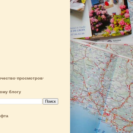
чество·просмотров·
тому блогу
ифта