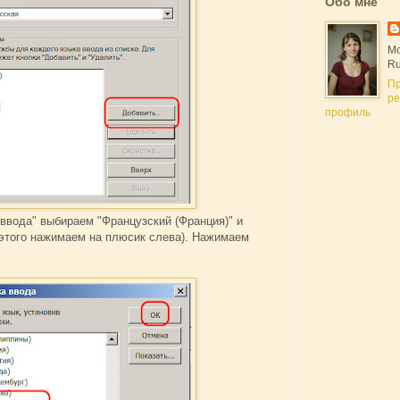
Обо мне
Мо
Ru
П
ре
профиль
 ввода" выбираем "Французский (Франция)" и
 этого нажимаем на плюсик слева). Нажимаем