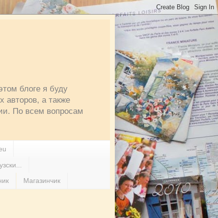
этом блоге я буду
 авторов, а также
ии. По всем вопросам
eu
зски...
ник
Магазинчик