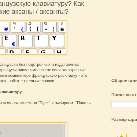
анцузскую клавиатуру? Как
кие аксаны / аксанты?
ранцузски без подстрочных и надстрочных
французы пишут именно так свои электронные
своем компьютере французскую раскладку - это
Общее·коли
 как найти эти самые значки.
клавиатуру.
Поиск по э
м углу нажимаем на "Пуск" и выбираем "Панель
Размер шр
+
+