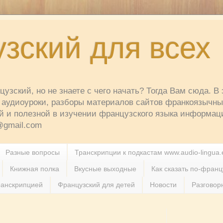
зский для всех
узский, но не знаете с чего начать? Тогда Вам сюда. В 
аудиоуроки, разборы материалов сайтов франкоязычных
й и полезной в изучении французского языка информац
t@gmail.com
Разные вопросы
Транскрипции к подкастам www.audio-lingua.
Книжная полка
Вкусные выходные
Как сказать по-францу
ранскрипцией
Французский для детей
Новости
Разговор