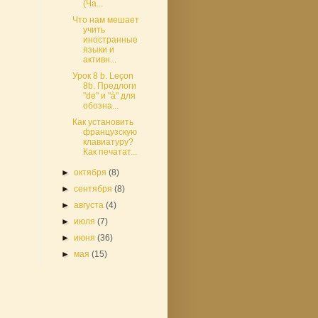
(Ча...
Что нам мешает
учить
иностранные
языки и
активн...
Урок 8 b. Leçon
8b. Предлоги
"de" и "à" для
обозна...
Как установить
французскую
клавиатуру?
Как печатат...
►
октября
(8)
►
сентября
(8)
►
августа
(4)
►
июля
(7)
►
июня
(36)
►
мая
(15)