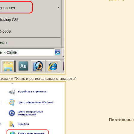
+
+
+
находим "Язык и региональные стандарты"
Постоянные