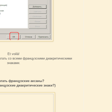
Et voilà!
чатать со всеми французскими диакритическими
знаками.
чатать французские аксаны?
анцузские диакритические знаки?)