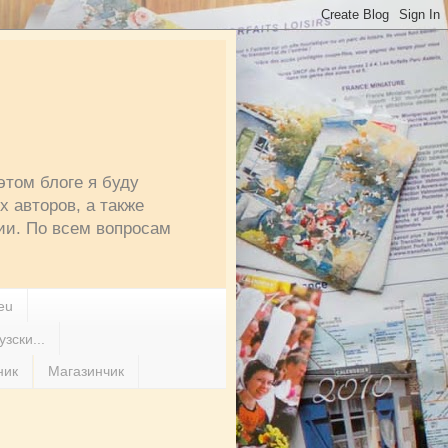
этом блоге я буду
 авторов, а также
ии. По всем вопросам
eu
зски...
ник
Магазинчик