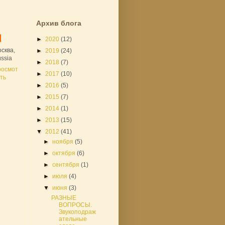
Архив блога
►
2020
(12)
сква,
►
2019
(24)
ssia
►
2018
(7)
росмот
►
2017
(10)
ть
►
2016
(5)
►
2015
(7)
►
2014
(1)
►
2013
(15)
▼
2012
(41)
►
ноября
(5)
►
октября
(6)
►
сентября
(1)
►
июля
(4)
▼
июня
(3)
РАЗНЫЕ
ВОПРОСЫ.
Звукоподраж
ательные