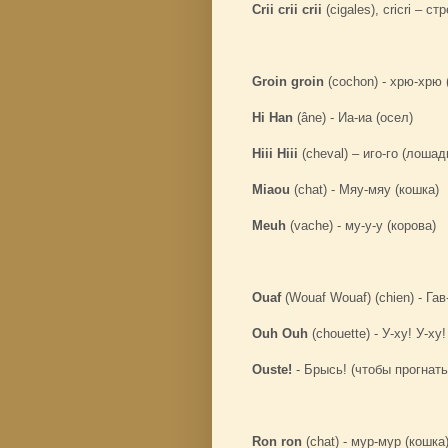
Crii crii crii
(cigales), cricri – с
Groin groin
(cochon) - хрю-хрю 
Hi Han
(âne) - Иа-иа (осел)
Hiii Hiii
(cheval) – иго-го (лошад
Miaou
(chat) - Мяу-мяу (кошка)
Meuh
(vache) - му-у-у (корова)
Ouaf
(Wouaf Wouaf) (chien) - Гав
Ouh Ouh
(chouette) - У-ху! У-ху!
Ouste!
- Брысь! (чтобы прогнать
Ron ron
(chat) - мур-мур (кошка