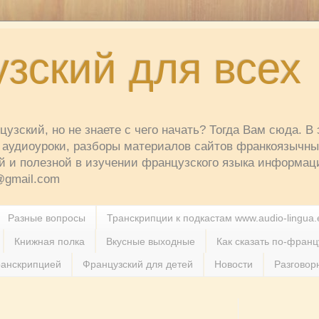
зский для всех
узский, но не знаете с чего начать? Тогда Вам сюда. В 
аудиоуроки, разборы материалов сайтов франкоязычных
й и полезной в изучении французского языка информац
t@gmail.com
Разные вопросы
Транскрипции к подкастам www.audio-lingua.
Книжная полка
Вкусные выходные
Как сказать по-францу
ранскрипцией
Французский для детей
Новости
Разговор