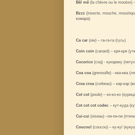
Bê/ mê
(la chèvre ou le mouton)
Bzzz
(insecte, mouche, moustiqu
комара)
Ca car
(oie) – га-га-га (гусь)
Coin coin
(canard) – кря-кря (ут
Cocorico
(coq) - кукареку (петух
Coa coa
(grenouille) - ква-ква (л
Croa croa
(corbeau) – кар-кар (в
Cot cot
(poule) – ко-ко-ко (куриц
Cot cot cot codec
– кут-куда (ку
Cui-cui
(oiseau) –пи-пи-пи (птичк
Coucou!
(coucou) – ку-ку! (куку