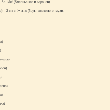
 – Бе! Ме! (Блеянье коз и баранов)
e) – З-з-з-з, Ж-ж-ж (Звук насекомого, мухи,
ка)
)
ягушка)
орон)
а)
рица)
а)
шка)