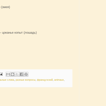
ш (змея)
 – цоканье копыт (лошадь)
льные слова
,
разные вопросы
,
французский
,
animaux
,