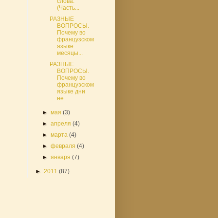
слова.
(Часть...
РАЗНЫЕ
ВОПРОСЫ.
Почему во
французском
языке
месяцы...
РАЗНЫЕ
ВОПРОСЫ.
Почему во
французском
языке дни
не...
►
мая
(3)
►
апреля
(4)
►
марта
(4)
►
февраля
(4)
►
января
(7)
►
2011
(87)