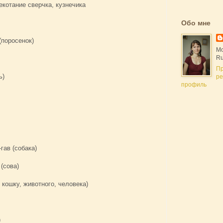
трекотание сверчка, кузнечика
Обо мне
(поросенок)
Мо
Ru
П
ь)
ре
профиль
-гав (собака)
 (сова)
 кошку, животного, человека)
)