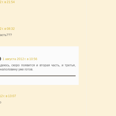
 г. в 21:54
 г. в 08:32
часть???
1 августа 2012 г. в 10:56
деюсь, скоро появится и вторая часть, и третья,
 наполовину уже готов.
2 г. в 13:07
о