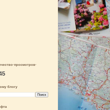
чество·просмотров·
45
тому блогу
ифта