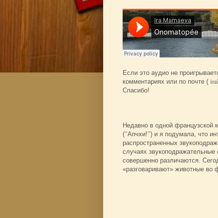
Если это аудио не проигрывает
комментариях или по почте (
ir
Спасибо!
Недавно в одной французской к
(‘’Апчхи!’’) и я подумала, что
распространенных звукоподраж
случаях звукоподражательные с
совершенно различаются. Сегод
«разговаривают» животные во 