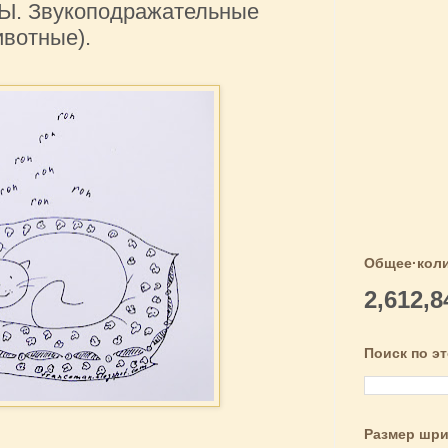
 Звукоподражательные
ивотные).
Общее·коли
2,612,8
Поиск по э
Размер шр