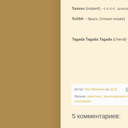
Ssssss
(serpent) - c-c-c-c, ш-ш-
Schhh
– брысь (только кошке)
Tagada Tagada Tagada
(cheval)
Автор:
Ира Мамаева
на
20:37
Ярлыки:
животные
,
звукоподражате
onomatopée
5 комментариев: