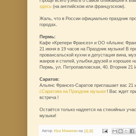
Проще всего узнать о самой ближайшей к Ва
здесь
(на английском или французском).
Жаль, что в России официально праздник про
городах.
Пермь:
Кафе «Крепери Франсез» и ОО «Альянс Фра
21 июня в 19 часов на Праздник музыки! В п
провансальской кухни и дегустация вина, му
жанров и стилей, улыбки друзей и хорошее н
Пермь, ул. Петропавловская, 40. Вторник 21 
Саратов:
Альянс Франсез-Саратов приглашает вас 21
г.Саратова на Праздник музыки
! Вас ждет п
встреча !
Остаётся только надеется на стихийных уча
музыки!
Автор:
Ира Мамаева
на
16:48