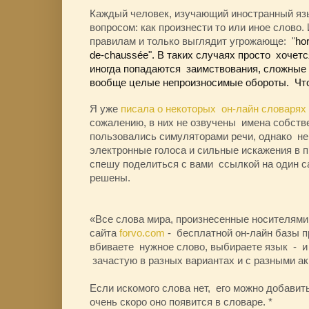
Каждый человек, изучающий иностранный язы
вопросом: как произнести то или иное слово. 
правилам и только выглядит угрожающе: "
ho
de
-
chauss
é
e"
. В таких случаях просто хочет
иногда попадаются заимствования, сложные
вообще целые непроизносимые обороты. Чт
Я уже
писала о некоторых он-лайн словарях
сожалению, в них не озвучены имена собств
пользовались симуляторами речи, однако не
электронные голоса и сильные искажения в 
спешу поделиться с вами ссылкой на один са
решены.
«Все слова мира, произнесенные носителями 
сайта
forvo
.
com
- бесплатной он-лайн базы 
вбиваете нужное слово, выбираете язык - и
зачастую в разных вариантах и с разными а
Если искомого слова нет, его можно добавить
очень скоро оно появится в словаре. *