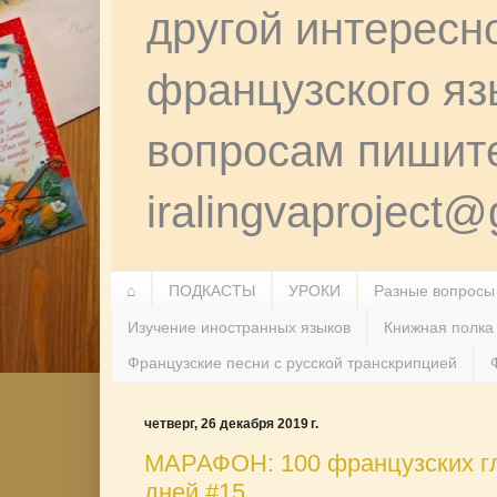
другой интересн
французского я
вопросам пишит
iralingvaproject
⌂
ПОДКАСТЫ
УРОКИ
Разные вопросы
Изучение иностранных языков
Книжная полка
Французские песни с русской транскрипцией
четверг, 26 декабря 2019 г.
МАРАФОН: 100 французских гл
дней #15