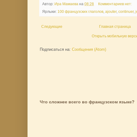
Автор:
Ира Мамаева
на
08:28
Комментариев нет:
Ярлыки:
100 французских глаголов
,
ajouter
,
continuer
,
Следующие
Главная страница
Открыть мобильную верс
Подписаться на:
Сообщения (Atom)
Что сложнее всего во французском языке?