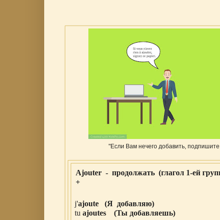
"Если Вам нечего добавить, подпишите 
Ajouter - продолжать
(глагол 1-ей гр
+
j'
ajoute
(Я добавляю
)
tu
ajout
e
s
(Ты
добавля
ешь)