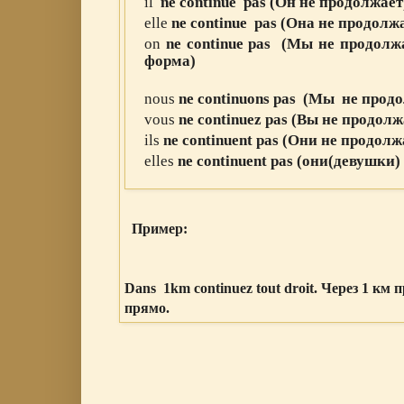
il
ne
continue
pas
(Он
не
продолжа
ет
elle
ne
continue
pas
(Она
не
продолж
on
ne
continue
pas
(Мы
не
продолж
форма)
nous
ne
continu
ons
pas
(Мы
не
прод
vous
ne
continue
z
pas
(Вы
не
продолж
ils
ne
continue
nt
pas
(Они
не
продолж
elles
ne
continue
nt
pas
(они(девушки)
Пример:
Dans 1km continuez tout droit. Через 1 км
прямо.