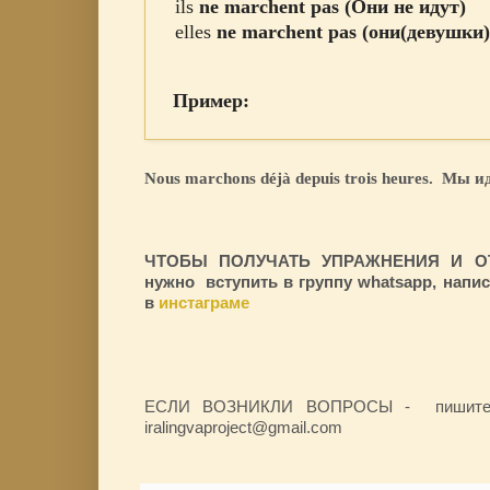
ils
ne
marche
nt
pas
(Они
не
иду
т)
elles
ne
marche
nt
pas
(они(девушки
Пример:
Nous marchons déjà depuis trois heures. Мы и
ЧТОБЫ ПОЛУЧАТЬ УПРАЖНЕНИЯ И О
нужно вступить в группу whatsapp, напи
в
инстаграме
ЕСЛИ ВОЗНИКЛИ ВОПРОСЫ - пишите, п
iralingvaproject@gmail.com