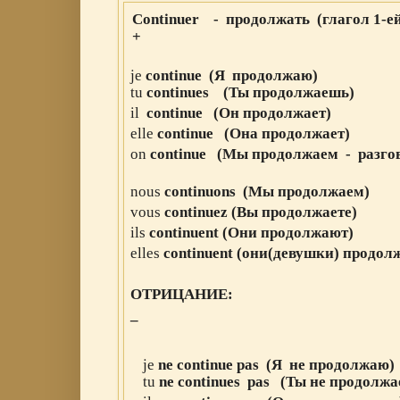
Сontinuer - продолжать
(глагол 1-
+
je
continue (Я
продолжа
ю)
tu
continue
s
(Ты
продолжа
ешь)
il
continue
(Он
продолжа
ет)
elle
continue
(Она
продолжа
ет
)
on
continue
(Мы
продолжа
ем
- разго
nous
continu
ons
(Мы
продолжа
ем
)
vous
continue
z
(Вы
продолжа
ете
)
ils
continue
nt
(Они
продолжа
ют)
elles
continue
nt
(они(девушки)
продол
ОТРИЦАНИЕ:
_
je
ne
continue pas (Я не
продолжа
ю)
tu
ne
continue
s
pas
(Ты
не
продолжа