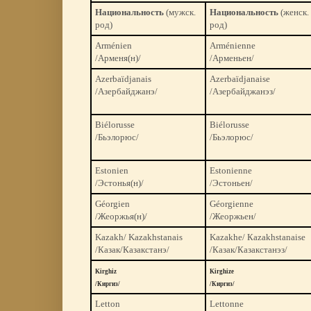
Национальность
(мужск.
Национальность
(женск.
род)
род)
Arménien
Arménienne
/Арменя(н)/
/Арменьен/
Azerba
ï
djanais
Azerba
ï
djanaise
/Азербайджанэ/
/Азербайджанэз/
Biélorusse
Biélorusse
/Бьэлорюс/
/Бьэлорюс/
Estonien
Estonienne
/Эстонья(н)/
/Эстоньен/
Géorgien
Géorgienne
/Жеоржья(н)/
/Жеоржьен/
Kazakh/ Kazakhstanais
Kazakhe/ Каzakhstanaise
/Казак/Казакстанэ/
/Казак/Казакстанэз/
Kirghiz
Kirghize
/Киргиз/
/Киргиз/
Letton
Lettonne