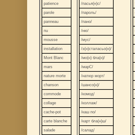
patience
/пасья(н)с/
parole
/пароль/
panneau
/пано/
nu
/ню/
mousse
/мус/
installation
/э(н)сталасьо(н)/
Mont Blanc
/мо(н) бла(н)/
mars
/марС/
nature morte
/натюр морт/
chanson
/шансо(н)/
commode
/комод/
collage
/коллаж/
cache-pot
/каш по/
carte blanche
/карт бла(н)ш/
salade
/салад/