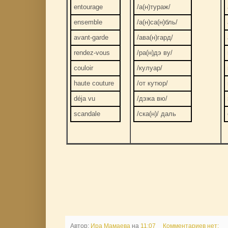
entourage
/а(н)тураж/
ensemble
/а(н)са(н)бль/
avant-garde
/ава(н)гард/
rendez-vous
/ра(н)дэ ву/
couloir
/кулуар/
haute couture
/от кутюр/
déja vu
/дэжа вю/
scandale
/ска(н)/ даль
Автор:
Ира Мамаева
на
11:07
Комментариев нет: