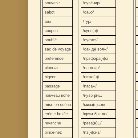
souvenir
/сувёнир/
sabot
/сабо/
tour
/тур/
coupon
/купо(н)/
soufflé
/суфлэ/
sac de voyage
/сак дё вояж/
préférence
/прэфэра(н)с/
plein air
/плэн эр/
pigeon
/пижо(н)/
passage
/пасаж/
nouveau riche
/нуво риш/
mise en scène
/миза(н)сэн/
crème brulée
/крэм брюле/
revanche
/рёва(н)ш/
pince-nez
/пэ(н)снэ/