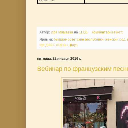
Автор:
Ира Мамаева
на
11:06
Комментариев нет:
Ярлыки:
бывшие советские республики
,
женский род
,
предлоги
,
страны
,
pays
пятница, 22 января 2016 г.
Вебинар по французским песн