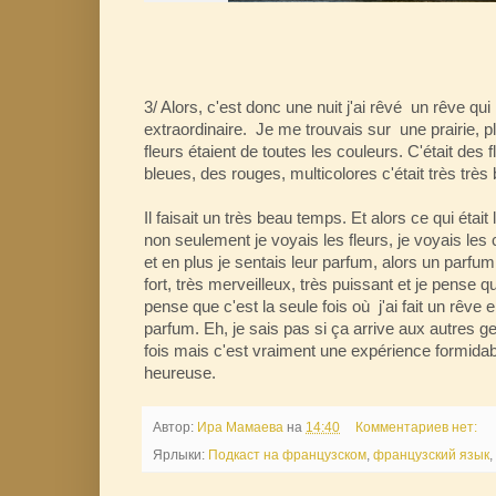
3/ Alors, c'est donc une nuit j'ai rêvé un rêve qu
extraordinaire. Je me trouvais sur une prairie, pl
fleurs étaient de toutes les couleurs. C'était des
bleues, des rouges, multicolores c'était très très
Il faisait un très beau temps. Et alors ce qui était
non seulement je voyais les fleurs, je voyais les 
et en plus je sentais leur parfum, alors un parfu
fort, très merveilleux, très puissant et je pense q
pense que c'est la seule fois où j'ai fait un rêve 
parfum. Eh, je sais pas si ça arrive aux autres ge
fois mais c'est vraiment une expérience formidab
heureuse.
Автор:
Ира Мамаева
на
14:40
Комментариев нет:
Ярлыки:
Подкаст на французском
,
французский язык
,