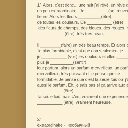
1/ Alors, c'est donc... une nuit j'ai rêvé un rêv
un peu extraordinaire. Je __________(se trouver)
fleurs. Alors les fleurs __________(être)
de toutes les couleurs. Ce ___________ (être)
des fleurs de champs, des bleues, des rouges, m
___________ (être) très très beau.
Il _________(faire) un très beau temps. Et alors
le plus formidable, c'est que non seulement je__
je ___________ (voir) les couleurs et elles ____
plus je __________(sentir)
leur parfum, alors un parfum merveilleux, un parfu
merveilleux, très puissant et je pense que ce _
formidable. Je pense que c'est la seule fois où j'
aussi le parfum. Eh, je sais pas si ça arrive aux
___________ (être)
la seule fois mais c'est vraiment une expérience
___________ (être) vraiment heureuse.
2/
extraordinaire - необычный