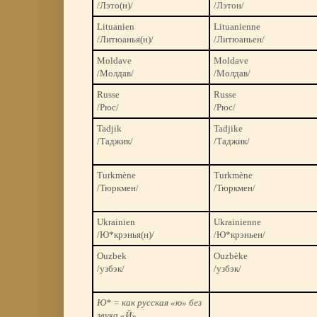
/Лэто(н)/
/Лэтон/
Lituanien
Lituanienne
/Литюанья(н)/
/Литюаньен/
Moldave
Moldave
/Молдав/
/Молдав/
Russe
Russe
/Рюс/
/Рюс/
Tadjik
Tadjike
/Таджик/
/Таджик/
Turkmène
Turkmène
/Тюркмен/
/Тюркмен/
Ukrainien
Ukrainienne
/Ю*крэнья(н)/
/Ю*крэньен/
Ouzbek
Ouzbèke
/узбэк/
/узбэк/
Ю* = как русская «ю» без
звука «Й»