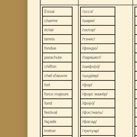
Essai
/эссэ/
charme
/шарм/
éclair
/эклэр/
tennis
/тэнис/
fondue
/фондю/
parachute
/парашют/
chiffon
/шифо(н)/
chef-d'œuvre
/шэдёвр/
fort
/фор/
force majeure
/форс мажёр/
fond
/фо(н)/
festival
/фэстиаль/
façade
/фасад/
trottoir
/тротуар/