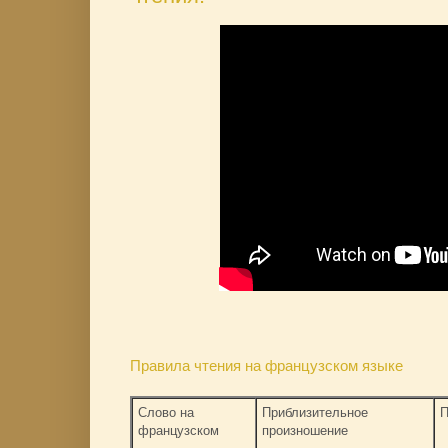
Правила чтения на французском языке
Слово на
Приблизительное
П
французском
произношение