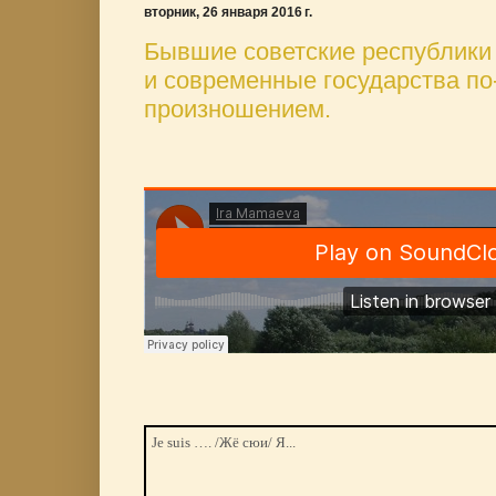
вторник, 26 января 2016 г.
Бывшие советские республики 
и современные государства по
произношением.
Je suis …. /Жё сюи/ Я...