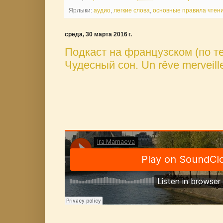
Ярлыки:
аудио
,
легкие слова
,
основные правила чтени
среда, 30 марта 2016 г.
Подкаст на французском (по тем
Чудесный сон. Un rêve merveill