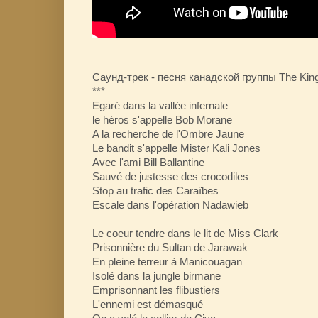
Саунд-трек - песня канадской группы The Kingp
***
Egaré dans la vallée infernale
le héros s'appelle Bob Morane
A la recherche de l'Ombre Jaune
Le bandit s'appelle Mister Kali Jones
Avec l'ami Bill Ballantine
Sauvé de justesse des crocodiles
Stop au trafic des Caraïbes
Escale dans l'opération Nadawieb
Le coeur tendre dans le lit de Miss Clark
Prisonnière du Sultan de Jarawak
En pleine terreur à Manicouagan
Isolé dans la jungle birmane
Emprisonnant les flibustiers
L'ennemi est démasqué