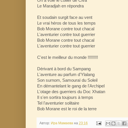
On a volé le collier de Civa
Le Maradjah en répondra
Et soudain surgit face au vent
Le vrai héros de tous les temps
Bob Morane contre tout chacal
L'aventurier contre tout guerrier
Bob Morane contre tout chacal
L'aventurier contre tout guerrier
C'est le meilleur du monde !!!!!!!!!
Dérivant à bord du Sampang
L'aventure au parfum d'Ylalang
Son surnom, Samouraï du Soleil
En démantelant le gang de l'Archipel
L'otage des guerriers du Doc Xhatan
Il s'en sortira toujours à temps
Tel l'aventurier solitaire
Bob Morane est le roi de la terre
Автор:
Ира Мамаева
на
23:16