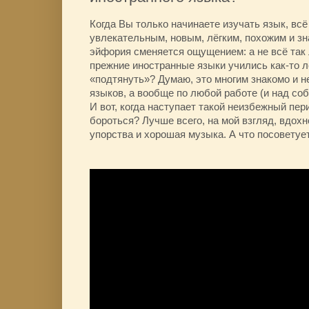
Когда Вы только начинаете изучать язык, всё
увлекательным, новым, лёгким, похожим и з
эйфория сменяется ощущением: а не всё так л
прежние иностранные языки учились как-то 
«подтянуть»? Думаю, это многим знакомо и н
языков, а вообще по любой работе (и над соб
И вот, когда наступает такой неизбежный пер
бороться? Лучше всего, на мой взгляд, вдох
упорства и хорошая музыка. А что посоветуе