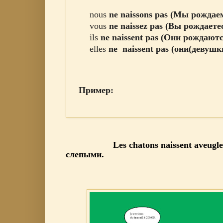
nous
ne
naissons
pas
(Мы рождаем
vous
ne
naissez
pas
(Вы рождаете
ils
ne
naissent
pas
(Они рождаютс
elles
ne
naissent pas
(они(девушк
Пример:
Les chatons naissent aveugles.
слепыми.