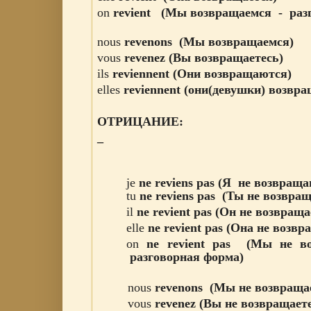
on
revient
(Мы
возвращаемся
- разг
nous
revenons
(Мы
возвращаемся
)
vous
revenez
(Вы
возвращаетесь
)
ils
reviennent
(Они
возвращаются
)
elles
reviennent
(они(девушки)
возвра
ОТРИЦАНИЕ:
_
jе
ne
reviens
pas (Я не возвращ
tu
ne
reviens
pas
(Ты
не
возвра
il
ne
revient
pas
(Он
не
возвраща
elle
ne
revient
pas
(Она
не
возвр
on
ne
revient
pas
(Мы
не
в
разговорная форма)
nous
revenons
(Мы не
возвраща
vous
revenez
(Вы
не
возвращает