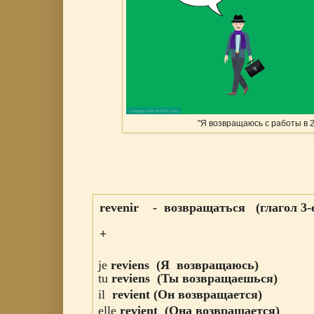
"Я возвращаюсь с работы в 2
revenir - возвращаться (глагол 3-
+
jе
reviens
(Я возвращаюсь
)
tu
reviens
(Ты
возвращаешься
)
il
revient
(Он
возвращается
)
elle
revient
(Она
возвращается
)