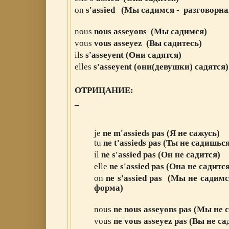
on
s
'
assied
(Мы
садимся
- разговорна
nous
nous asseyons
(Мы
садимся
)
vous
vous asseyez
(Вы
садитесь
)
ils
s
'asseyent
(Они
садятся
)
elles
s
'asseyent
(они(девушки)
садятся
ОТРИЦАНИЕ:
_
jе
ne
m'assieds pas (Я не сажусь
)
tu
ne
t
'
assieds
pas (Ты
не
садишьс
il
ne
s
'
assied pas
(Он
не
садится
)
elle
ne
s
'
assied
pas
(Она
не
садитс
on
ne
s
'
assied
pas
(Мы
не
садимс
форма)
nous
ne
nous asseyons
pas
(Мы
не
vous
ne
vous asseyez
pas
(Вы
не
са