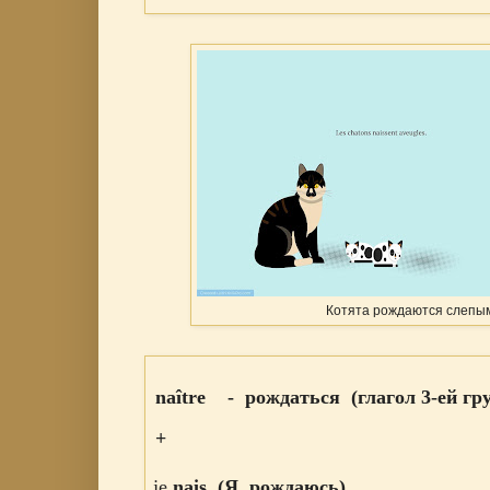
Котята рождаются слепы
naître - рождаться (глагол 3-ей гр
+
jе
nais
(Я рождаюсь
)