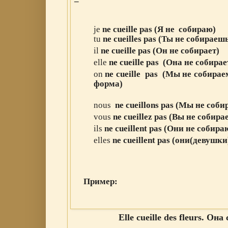
jе
ne
cueille
pas (Я не собираю
)
tu
ne
cueilles
pas
(Ты
не
собира
еш
il
ne
cueille
pas
(Он
не
собира
ет
)
elle
ne
cueille
pas
(Она
не
собира
е
on
ne
cueille
pas
(Мы
не
собира
е
форма)
nous
ne
cueill
ons
pas
(Мы
не
соби
vous
ne
cueill
ez
pas
(Вы
не
собира
ils
ne
cueill
ent
pas
(Они
не
собира
elles
ne
cueill
ent
pas
(они(девушки
Пример:
Elle cueille des fleurs. Она с