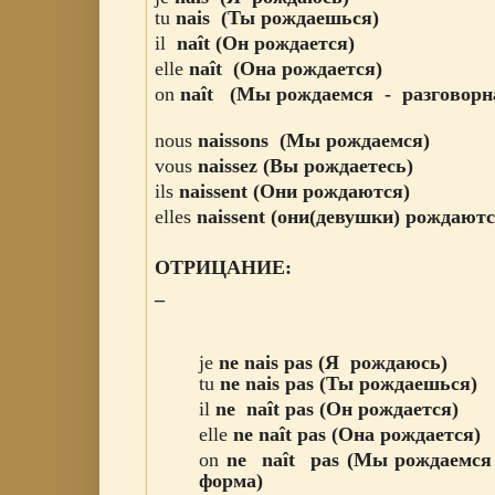
tu
nais
(Ты рождаешься
)
il
naît
(Он рождается
)
elle
naît
(Она рождается
)
on
naît
(Мы рождаемся - разговорн
nous
naissons
(Мы рождаемся)
vous
naissez
(Вы рождаетесь)
ils
naissent
(Они рождаются)
elles
naissent
(они(девушки) рождаютс
ОТРИЦАНИЕ:
_
jе
ne nais
pas (Я рождаюсь
)
tu
ne
nais
pas (Ты рождаешься
)
il
ne
naît
pas (Он рождается
)
elle
ne
naît
pas
(Она рождается
)
on
ne
naît
pas
(Мы рождаемся
форма)