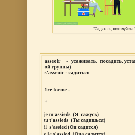
"Садитесь, пожалуйста!
asseoir - усаживать, посадить, уста
ой группы)
s'asseoir - садиться
1re forme -
+
jе
m'assieds (Я сажусь
)
tu
t
'
assieds
(Ты садишься
)
il
s
'
assied
(Он садится
)
elle
s
'
assied
(Она
садится
)