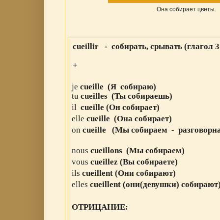
Она собирает цветы.
cueillir - собирать, срывать (глагол 
+
jе
cueille
(Я собираю
)
tu
cueilles
(Ты
собира
ешь
)
il
cueille
(Он
собира
ет
)
elle
cueille
(Она
собира
ет
)
on
cueille
(Мы
собира
ем - разговорн
nous
cueill
ons
(Мы
собира
ем)
vous
cueill
ez
(Вы
собира
ете)
ils
cueill
ent
(Они
собира
ют)
elles
cueill
ent
(они(девушки)
собира
ют
ОТРИЦАНИЕ:
_