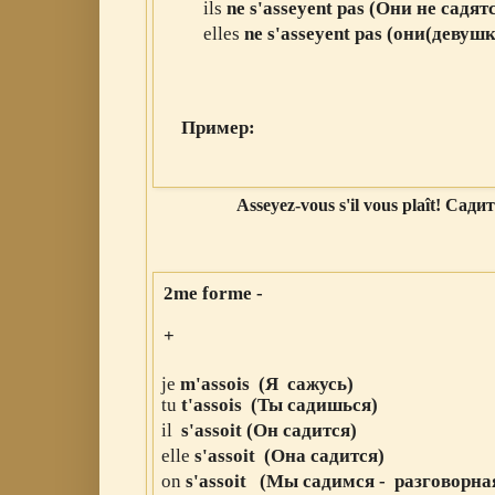
ils
ne
s
'asseyent
pas
(Они
не
садят
elles
ne
s
'asseyent
pas
(они(девуш
Пример:
Asseyez-vous s'il vous plaît! Садите
2me forme -
+
jе
m'assois (Я сажусь
)
tu
t
'
assois
(Ты садишься
)
il
s
'
assoit
(Он садится
)
elle
s
'
assoit
(Она
садится
)
on
s
'
assoit
(Мы
садимся
- разговорна