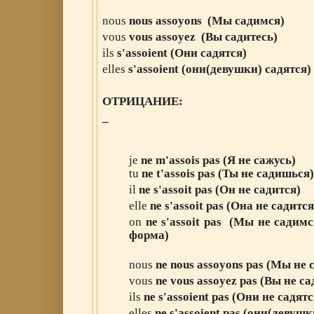
nous
nous assoyons
(Мы
садимся
)
vous
vous assoyez
(Вы
садитесь
)
ils
s
'assoient
(Они
садятся
)
elles
s
'assoient
(они(девушки)
садятся
)
ОТРИЦАНИЕ:
_
jе
ne
m'assois pas (Я не сажусь
)
tu
ne
t
'
assois
pas (Ты
не
садишься
)
il
ne
s
'
assoit pas
(Он
не
садится
)
elle
ne
s
'
assoit
pas
(Она
не
садится
on
ne
s
'
assoit
pas
(Мы
не
садимс
форма)
nous
ne
nous assoyons
pas
(Мы
не
vous
ne
vous assoyez
pas
(Вы
не
са
ils
ne
s
'assoient
pas
(Они
не
садятс
elles
ne
s
'assoient
pas
(они(девушк