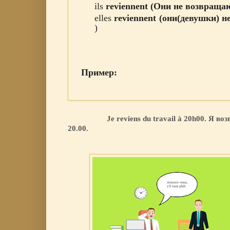
ils
reviennent
(Они
не
возвраща
elles
reviennent
(они(девушки)
н
)
Пример:
Je reviens du travail à 20h00. Я возв
20.00.