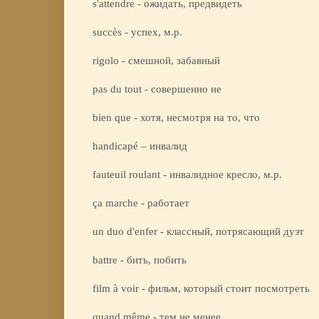
s'attendre - ожидать, предвидеть
succès - успех, м.р.
rigolo - смешной, забавный
pas du tout - совершенно не
bien que - хотя, несмотря на то, что
handicapé – инвалид
fauteuil roulant - инвалидное кресло, м.р.
ça marche - работает
un duo d'enfer - классный, потрясающий дуэт
battre - бить, побить
film à voir - фильм, который стоит посмотреть
quand même - тем не менее