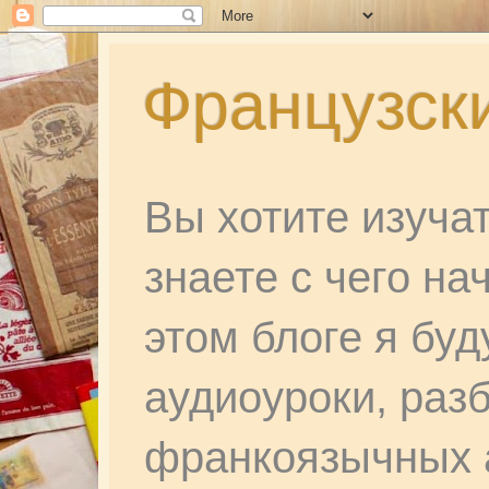
Французски
Вы хотите изуча
знаете с чего на
этом блоге я бу
аудиоуроки, раз
франкоязычных а