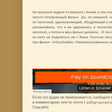
На прошлой неделе я говорила с Анник и она по
просто потрясающий фильм.
Да, он смешной, н
не тягостный, вдохновляющий, ободряющий и мн
расхваливала, что я не удержалась и посмотре
annonce
), а потом и весь фильм целиком.
И посл
не могу не поделиться им с Вами. Поэтому сег
про фильм
«
Intouchables
» (Неприкосновенные, н
Если это аудио не проигрывается, сообщите 
в комментариях или по почте (
iralingvaprojec
Спасибо!