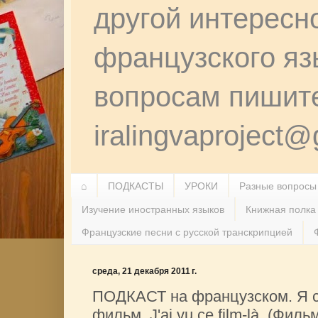
другой интересн
французского я
вопросам пишит
iralingvaproject
⌂
ПОДКАСТЫ
УРОКИ
Разные вопросы
Изучение иностранных языков
Книжная полка
Французские песни с русской транскрипцией
среда, 21 декабря 2011 г.
ПОДКАСТ на французском. Я с
фильм. J'ai vu ce film-là. (Фильм