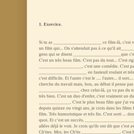
1. Exercice.
Si tu as ____________________ ce film-là, c'est vr
un film qui... On s'attendait pas à ce qu'il ait__
gens qui se disent ____________________que c'est
C'est un très beau film. C'est pas du tout... C'est ri
__________________, c'est une comédie. C'est pas 
____________________ en fauteuil roulant et très ha
c'est difficile. Et l'autre c'est le .... l'autre... il sort..
cherche du travail mais, bon, au début il pense pas 
_________________ chez celui-là, ça va pas du tou
très bien. C'est un duo d'enfer, c'est vraiment un d
_____________. C'est le plus beau film que j'ai vu 
depuis quinze ou vingt ans, je crois dans les films 
film. Très humoristique et très fin. C'est sorti ... don
quoi. Et c’est un succès, _____________________
allées déjà le voir. Je crois qu'ils ont dit que c'est 
Ch'ties. Moi, les Ch'tis ________________. C'est 