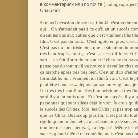
в комментариях или по почте (
iralingvaprojec
Спасибо!
Si tu as l'occasion de voir ce film-là, c'est vraiment
qui... On s'attendait pas à ce qu'il ait un succès c
disent les uns aux autres que c'est vraiment très trè
film. C'est pas du tout... C'est rigolo en plus. C'es
C'est pas du tout triste bien que la situation du mon
très handicapé... tout ça c'est .... c'est difficile. Et l'au
sort.... en fait il sort de prison et il cherche du trav
pense pas du tout qu'il va pouvoir travailler chez ce
ça marche après très très bien. C'est un duo d'enfer
formidable. Si... Vraiment un film à voir. C'est le p
peut-être dans les... depuis quinze ou vingt ans, je 
Un très très beau film. Très humoristique et très fin. 
sorti il y a un mois quoi. Et c’est un succès, il y a 
personnes qui sont allées déjà le voir. Je crois qu'il
le succès des Ch'ties. Moi, les Ch'tis j'ai pas trop 
que les Ch'tis. Beaucoup plus fin. C'est pas du tout 
rigolo quand même et ça a eu beaucoup de succès au
nombre des spectateurs. Ça a dépassé. Même les visi
succès quand même de comédie, mais c'est pas un