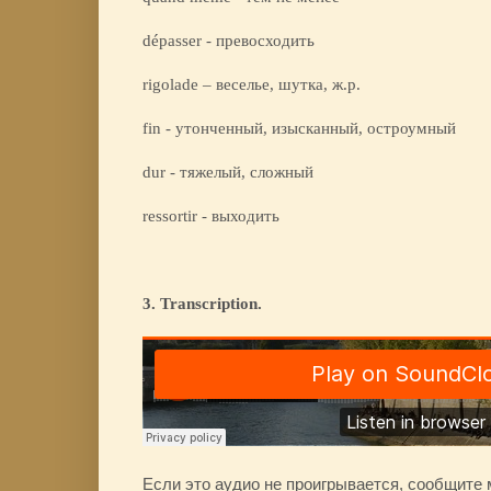
dépasser - превосходить
rigolade – веселье, шутка, ж.р.
fin - утонченный, изысканный, остроумный
dur - тяжелый, сложный
ressortir - выходить
3. Transcription.
Если это аудио не проигрывается, сообщите 