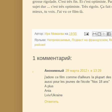
grosse rigolade. C'est très fin. Et c'est optimiste. P
sujet dur ... c'est très optimiste. Très rigolo. Ça fai
mieux, tu vois. J'ai vu ce film-là.
Автор:
Ира Мамаева
на
19:55
Ярлыки:
Неприкасаемые
,
Подкаст на французском
,
fi
podcast
1 комментарий:
Анонимный
29 марта 2012 г. в 13:29
j'adore ce film comme d'ailleurs la plupart d
aussi pour les jeunes de l'école "Nos 18 ans"
A plus
Ania
Lviv/Ukraine
Ответить