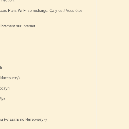
nnection.
accès Paris Wi-Fi se recharge. Ça y est! Vous êtes
ibrement sur Internet.
fi
 Интернету)
доступ
бук
ом («лазать по Интернету»)