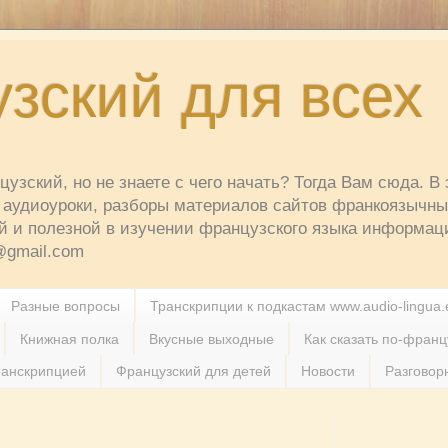
зский для всех
узский, но не знаете с чего начать? Тогда Вам сюда. В 
аудиоуроки, разборы материалов сайтов франкоязычных
й и полезной в изучении французского языка информац
t@gmail.com
Разные вопросы
Транскрипции к подкастам www.audio-lingua.
Книжная полка
Вкусные выходные
Как сказать по-францу
ранскрипцией
Французский для детей
Новости
Разговор