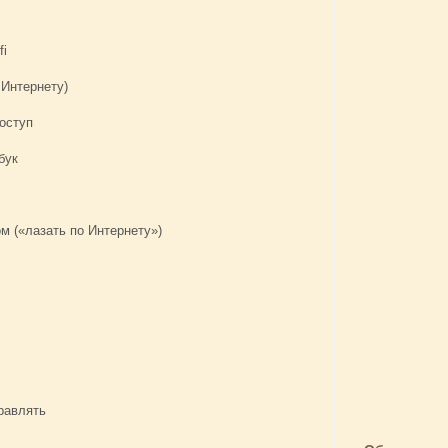
fi
 Интернету)
доступ
бук
ом («лазать по Интернету»)
правлять