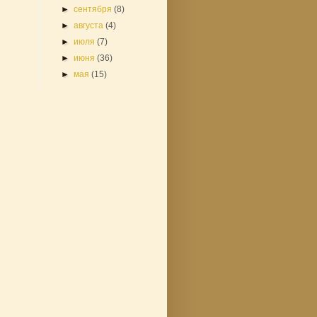
►
сентября
(8)
►
августа
(4)
►
июля
(7)
►
июня
(36)
►
мая
(15)