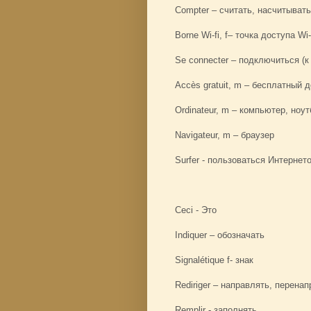
Compter – считать, насчитывать
Borne Wi-fi, f– точка доступа Wi-
Se connecter – подключиться (к
Accès gratuit, m – бесплатный 
Ordinateur, m – компьютер, ноут
Navigateur, m – браузер
Surfer - пользоваться Интернет
Ceci - Это
Indiquer – обозначать
Signalétique f- знак
Rediriger – направлять, перена
Remplir - заполнять