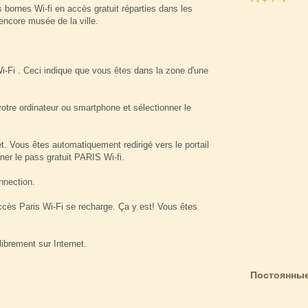
+
+
+
 bornes Wi-fi en accès gratuit réparties dans les
 encore musée de la ville.
Wi-Fi . Ceci indique que vous êtes dans la zone d'une
votre ordinateur ou smartphone et sélectionner le
t. Vous êtes automatiquement redirigé vers le portail
er le pass gratuit PARIS Wi-fi.
nnection.
accès Paris Wi-Fi se recharge. Ça y est! Vous êtes
ibrement sur Internet.
Постоянные