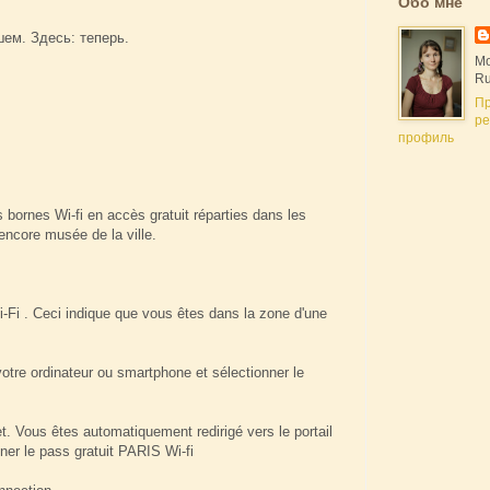
Обо мне
шем. Здесь: теперь.
Мо
Ru
П
ре
профиль
 bornes Wi-fi en accès gratuit réparties dans les
 encore musée de la ville.
i-Fi . Ceci indique que vous êtes dans la zone d'une
votre ordinateur ou smartphone et sélectionner le
t. Vous êtes automatiquement redirigé vers le portail
er le pass gratuit PARIS Wi-fi