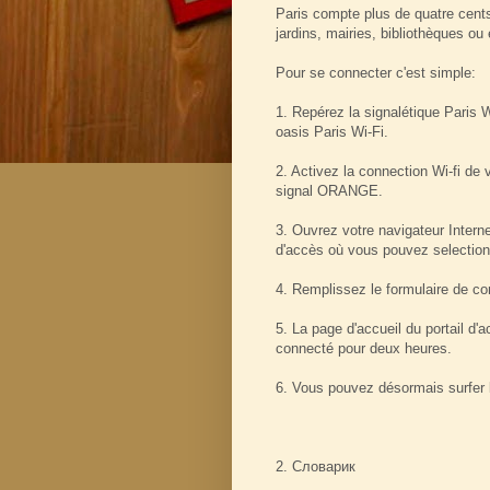
Paris compte plus de quatre cents
jardins, mairies, bibliothèques ou
Pour se connecter c'est simple:
1. Repérez la signalétique Paris 
oasis Paris Wi-Fi.
2. Activez la connection Wi-fi de 
signal ORANGE.
3. Ouvrez votre navigateur Interne
d'accès où vous pouvez selectionn
4. Remplissez le formulaire de co
5. La page d'accueil du portail d'
connecté pour deux heures.
6. Vous pouvez désormais surfer l
2. Cловарик