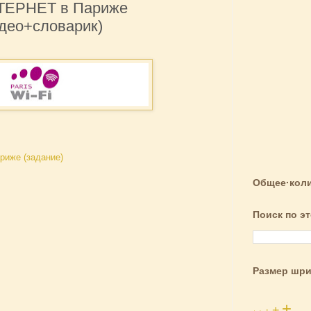
ЕРНЕТ в Париже
идео+словарик)
иже (задание)
Общее·коли
Поиск по э
Размер шр
+
+