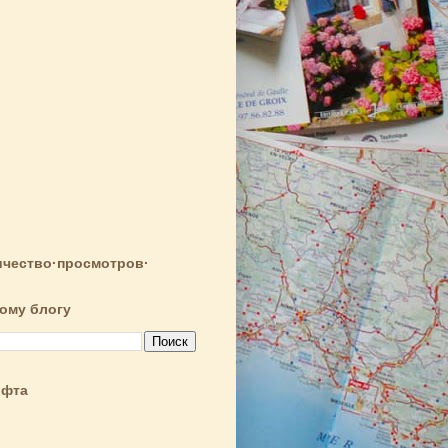
чество·просмотров·
тому блогу
ифта