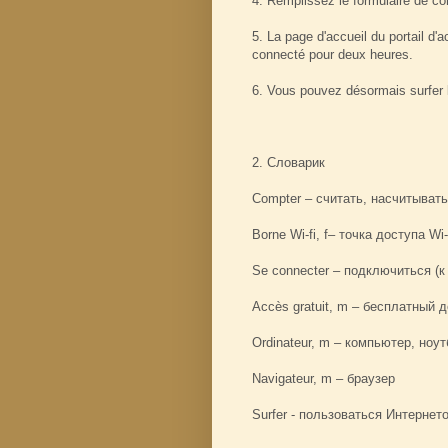
4. Remplissez le formulaire de co
5. La page d'accueil du portail d'
connecté pour deux heures.
6. Vous pouvez désormais surfer l
2. Cловарик
Compter – считать, насчитывать
Borne Wi-fi, f– точка доступа Wi-
Se connecter – подключиться (к
Accès gratuit, m – бесплатный 
Ordinateur, m – компьютер, ноут
Navigateur, m – браузер
Surfer - пользоваться Интернет