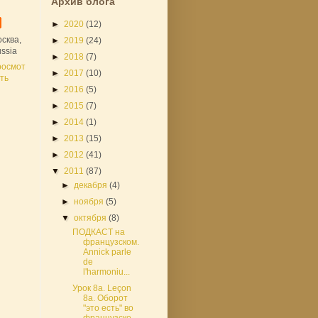
Архив блога
►
2020
(12)
сква,
►
2019
(24)
ssia
►
2018
(7)
росмот
►
2017
(10)
ть
►
2016
(5)
►
2015
(7)
►
2014
(1)
►
2013
(15)
►
2012
(41)
▼
2011
(87)
►
декабря
(4)
►
ноября
(5)
▼
октября
(8)
ПОДКАСТ на
французском.
Annick parle
de
l'harmoniu...
Урок 8a. Leçon
8a. Оборот
"это есть" во
французско...