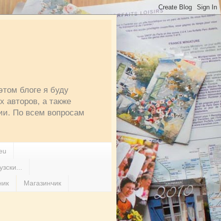
этом блоге я буду
 авторов, а также
ии. По всем вопросам
eu
зски...
ник
Магазинчик