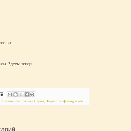
правлять
шем. Здесь: теперь.
 Париже
,
бесплатный Париж
,
Подкаст на французском
тарий