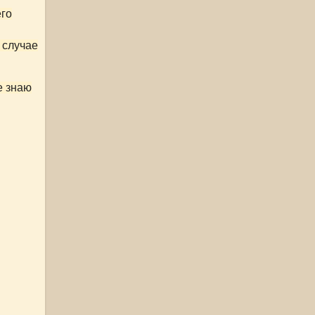
его
м случае
е знаю