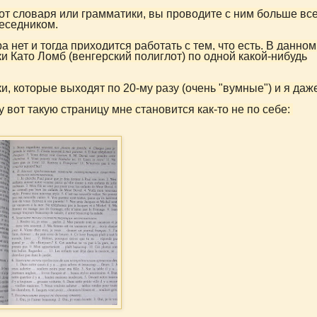
 от словаря или грамматики, вы проводите с ним больше вс
еседником.
а нет и тогда приходится работать с тем, что есть. В данно
ки Като Ломб (венгерский полиглот) по одной какой-нибудь
и, которые выходят по 20-му разу (очень "вумные") и я даж
у вот такую страницу мне становится как-то не по себе: