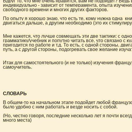
Вдруг то, что мне очень нравится, вам не подойдет? Ведь 
индивидуально -
за
висит от темперамента, опыта изучени
свободного времени и многих других факторов.
По опыту я хорошо знаю, что есть те, кому нужна одна книж
двигаться дальше, а другим необходимо (это их стимулируе
Мне кажется, что лучше совмещать эти две тактики: с одн
грамматику/учебник и попутно читать все, что свя
за
но с к
пригодится по работе и т.д. То есть, с одной стороны, д
путь, а с другой стороны, подогревать свое желание изуч
Итак для самостоятельного (и не только) изучения францу
самоучитель.
СЛОВАРЬ
В общем-то на начальном этапе подойдет любой французс
было удобно с ним работать и везде носить с собой.
(Но, честно говоря, последние несколько лет я почти все
много места)