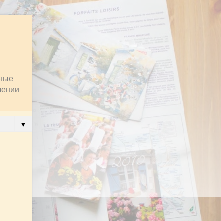
пные
чении
▼