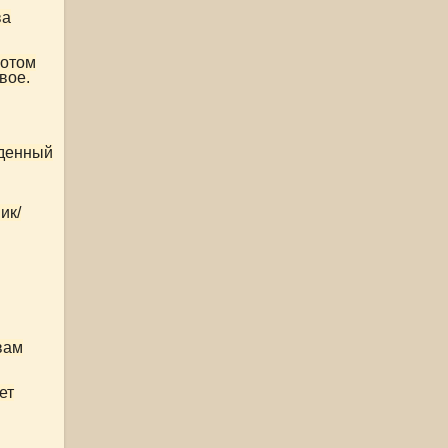
ва
потом
вое.
йденный
ик/
вам
ет