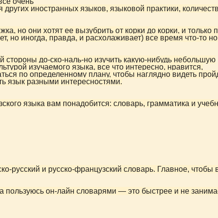
все очень
я других иностранных языков, языковой практики, количест
ка, но они хотят ее вызубрить от корки до корки, и только 
т, но иногда, правда, и расхолаживает) все время что-то но
ой стороны до-ско-наль-но изучить какую-нибудь небольшую
ультурой изучаемого языка, все что интересно, нравится,
вигаться по определенному плану, чтобы наглядно видеть про
ать язык разными интересностями.
зского языка вам понадобится: словарь, грамматика и учебн
ко-русский и русско-французский словарь. Главное, чтобы 
гда пользуюсь он-лайн словарями — это быстрее и не занима