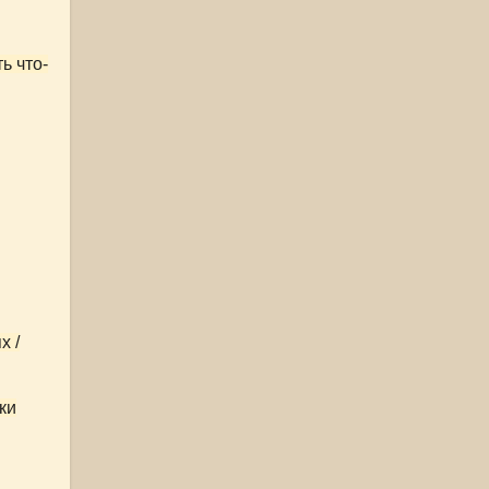
ь что-
х /
ки