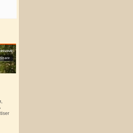
и,
ь
tiser