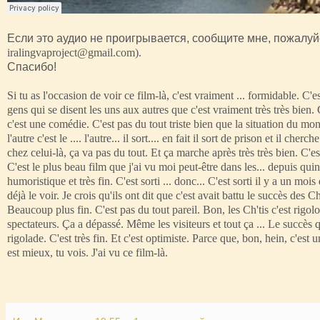
Если это аудио не проигрывается, сообщите мне, пожалуйс
iralingvaproject@gmail.com).
Спасибо!
Si tu as l'occasion de voir ce film-là, c'est vraiment ... formidable. C'
gens qui se disent les uns aux autres que c'est vraiment très très bien. 
c'est une comédie. C'est pas du tout triste bien que la situation du monsie
l'autre c'est le .... l'autre... il sort.... en fait il sort de prison et il c
chez celui-là, ça va pas du tout. Et ça marche après très très bien. C'e
C'est le plus beau film que j'ai vu moi peut-être dans les... depuis quin
humoristique et très fin. C'est sorti ... donc... C'est sorti il y a un moi
déjà le voir. Je crois qu'ils ont dit que c'est avait battu le succès des C
Beaucoup plus fin. C'est pas du tout pareil. Bon, les Ch'tis c'est rig
spectateurs. Ça a dépassé. Même les visiteurs et tout ça ... Le succ
rigolade. C'est très fin. Et c'est optimiste. Parce que, bon, hein, c'est u
est mieux, tu vois. J'ai vu ce film-là.