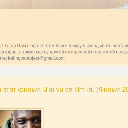
ть? Тогда Вам сюда. В этом блоге я буду выкладывать поэта
второв, а также массу другой интересной и полезной в изу
: iralingvaproject@gmail.com
от фильм. J'ai vu ce film-là. (Фильм 20