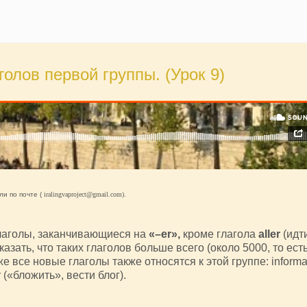
олов первой группы. (Урок 9)
ли по почте (
iralingvaproject@gmail.com).
глаголы, заканчивающиеся на
«–er»,
кроме глагола
aller
(идт
казать, что таких глаголов больше всего (около 5000, то ест
е все новые глаголы также относятся к этой группе: informa
 («бложить», вести блог).