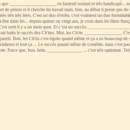
n que ____________________ en fauteuil roulant et très handicapé... to
ait il sort de prison et il cherche du travail mais, bon, au début il pense pas du 
 très très bien. C'est un duo d'enfer, c'est vraiment un duo formidable.
tre dans les... depuis quinze ou vingt ans, je crois dans les films fran
c... C'est sorti il y a un mois quoi. Et c’est un succès, ________________
t avait battu le succès des Ch'ties. Moi, les Ch'tis ________________. C'e
 pareil. Bon, les Ch'tis c'est rigolo quand même et ça a eu beaucoup de 
siteurs et tout ça ... Le succès quand même de comédie, mais c'est pa
iste. Parce que, bon, hein, _______________ ... c'est très optimiste. Trè