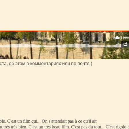
та, об этом в комментариях или по почте (
le. C'est un film qui... On s'attendait pas à ce qu'il ait____________
s très bien. C'est un très beau film. C'est pas du tout... C'est rigolo 