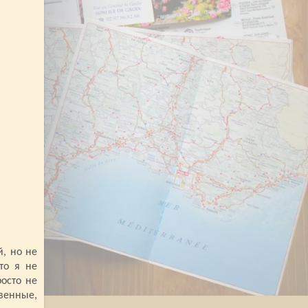
, но не
то я не
росто не
венные,