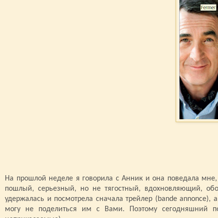
На прошлой неделе я говорила с Анник и она поведала мне
пошлый, серьезный, но не тягостный, вдохновляющий, об
удержалась и посмотрела сначала трейлер (
bande
annonce
), 
могу не поделиться им с Вами. Поэтому сегодняшний по