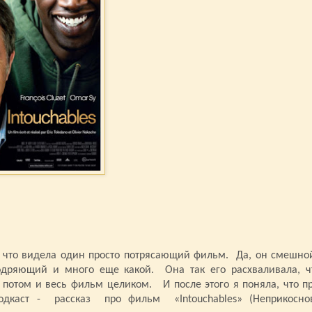
, что видела один просто потрясающий фильм.
Да, он смешной
одряющий и много еще какой.
Она так его расхваливала, ч
а потом и весь фильм целиком.
И после этого я поняла, что п
дкаст -
рассказ
про фильм
«
Intouchables
» (Неприкосно