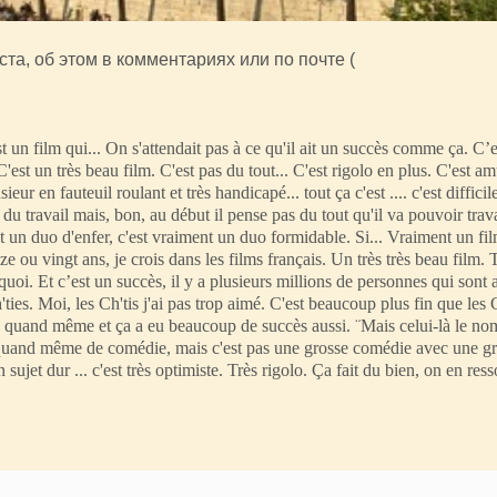
та, об этом в комментариях или по почте (
est un film qui... On s'attendait pas à ce qu'il ait un succès comme ça. C’e
C'est un très beau film. C'est pas du tout... C'est rigolo en plus. C'est a
ur en fauteuil roulant et très handicapé... tout ça c'est .... c'est difficil
herche du travail mais, bon, au début il pense pas du tout qu'il va pouvoir trav
st un duo d'enfer, c'est vraiment un duo formidable. Si... Vraiment un fil
ze ou vingt ans, je crois dans les films français. Un très très beau film. 
s quoi. Et c’est un succès, il y a plusieurs millions de personnes qui sont 
h'ties. Moi, les Ch'tis j'ai pas trop aimé. C'est beaucoup plus fin que les C
olo quand même et ça a eu beaucoup de succès aussi. ¨Mais celui-là le n
ès quand même de comédie, mais c'est pas une grosse comédie avec une g
n sujet dur ... c'est très optimiste. Très rigolo. Ça fait du bien, on en ress