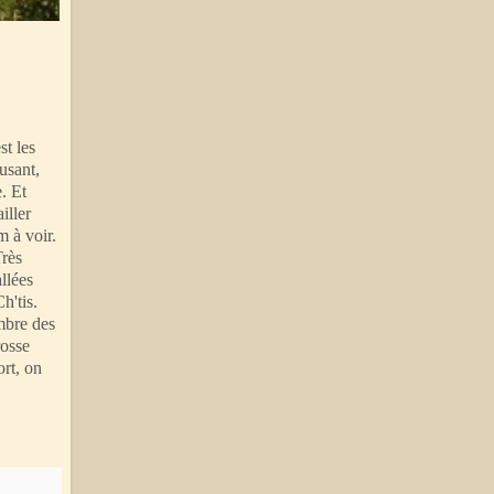
st les
musant,
e. Et
ailler
m à voir.
Très
allées
h'tis.
ombre des
rosse
ort, on