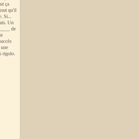
ut ça
tout qu'il
 Si...
çais. Un
______ de
st
succès
s une
s rigolo.