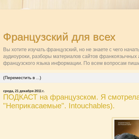
Французский для всех
Вы хотите изучать французский, но не знаете с чего нача
аудиоуроки, разборы материалов сайтов франкоязычных а
французского языка информации. По всем вопросам пишите
среда, 21 декабря 2011 г.
ПОДКАСТ на французском. Я смотрела эт
"Неприкасаемые". Intouchables).