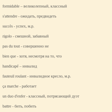
formidable – великолепный, классный
s'attendre - ожидать, предвидеть
succès - успех, м.р.
rigolo - смешной, забавный
pas du tout - совершенно не
bien que - хотя, несмотря на то, что
handicapé – инвалид
fauteuil roulant - инвалидное кресло, м.р.
ça marche - работает
un duo d'enfer - классный, потрясающий дуэт
battre - бить, побить