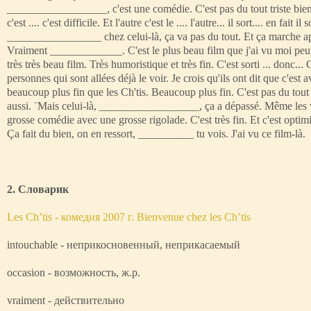
__________________, c'est une comédie. C'est pas du tout triste bie
c'est .... c'est difficile. Et l'autre c'est le .... l'autre... il sort.... en f
_________________ chez celui-là, ça va pas du tout. Et ça marche après
Vraiment _____________. C'est le plus beau film que j'ai vu moi peut-ê
très très beau film. Très humoristique et très fin. C'est sorti ... don
personnes qui sont allées déjà le voir. Je crois qu'ils ont dit que c'es
beaucoup plus fin que les Ch'tis. Beaucoup plus fin. C'est pas du tout
aussi. ¨Mais celui-là, __________________, ça a dépassé. Même les vi
grosse comédie avec une grosse rigolade. C'est très fin. Et c'est optim
Ça fait du bien, on en ressort, __________ tu vois. J'ai vu ce film-là.
2. Словарик
Les Ch’tis - комедия 2007 г. Bienvenue chez les Ch’tis
intouchable - неприкосновенный, неприкасаемый
occasion - возможность, ж.р.
vraiment - действительно