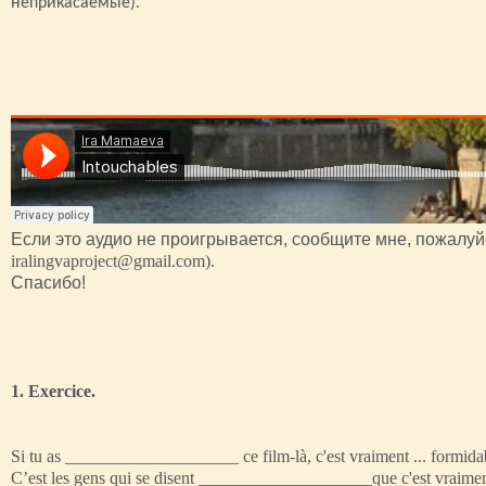
неприкасаемые).
Если это аудио не проигрывается, сообщите мне, пожалуйс
iralingvaproject@gmail.com).
Спасибо!
1. Exercice.
Si tu as ____________________ ce film-là, c'est vraiment ... formidab
C’est les gens qui se disent ____________________que c'est vraiment trè