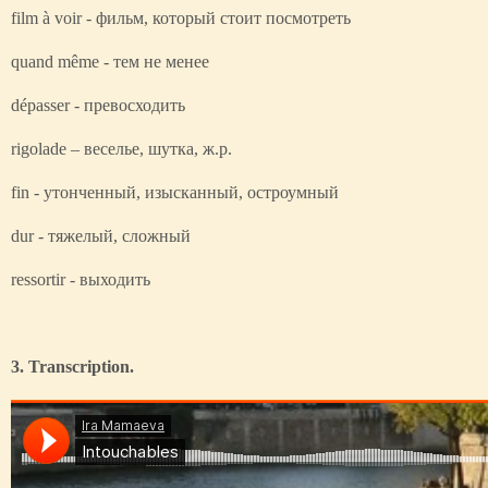
film à voir - фильм, который стоит посмотреть
quand même - тем не менее
dépasser - превосходить
rigolade – веселье, шутка, ж.р.
fin - утонченный, изысканный, остроумный
dur - тяжелый, сложный
ressortir - выходить
3. Transcription.