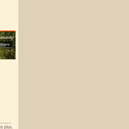
_______
en plus.