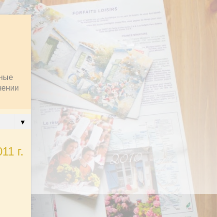
пные
чении
▼
11 г.