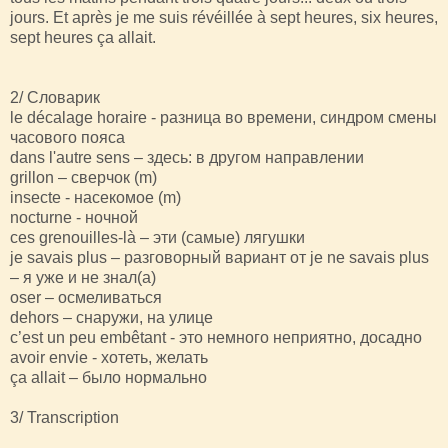
jours. Et après je me suis révéillée à sept heures, six heures,
sept heures ça allait.
2/ Словарик
le décalage horaire - разница во времени, синдром смены
часового пояса
dans l'autre sens – здесь: в другом направлении
grillon – сверчок (m)
insecte - насекомое (m)
nocturne - ночной
ces grenouilles-là – эти (самые) лягушки
je savais plus – разговорный вариант от je ne savais plus
– я уже и не знал(а)
oser – осмеливаться
dehors – снаружи, на улице
c’est un peu embêtant - это немного неприятно, досадно
avoir envie - хотеть, желать
ça allait – было нормально
3/ Transcription