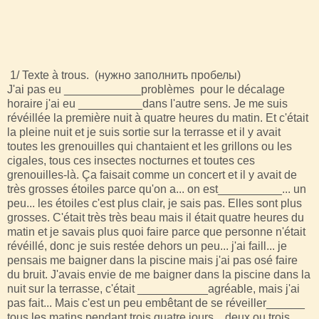
1/ Texte à trous. (нужно заполнить пробелы)
J'ai pas eu ____________problèmes pour le décalage
horaire j'ai eu __________dans l'autre sens. Je me suis
révéillée la première nuit à quatre heures du matin. Et c'était
la pleine nuit et je suis sortie sur la terrasse et il y avait
toutes les grenouilles qui chantaient et les grillons ou les
cigales, tous ces insectes nocturnes et toutes ces
grenouilles-là. Ça faisait comme un concert et il y avait de
très grosses étoiles parce qu'on a... on est__________... un
peu... les étoiles c'est plus clair, je sais pas. Elles sont plus
grosses. C'était très très beau mais il était quatre heures du
matin et je savais plus quoi faire parce que personne n'était
révéillé, donc je suis restée dehors un peu... j'ai faill... je
pensais me baigner dans la piscine mais j'ai pas osé faire
du bruit. J'avais envie de me baigner dans la piscine dans la
nuit sur la terrasse, c'était ___________agréable, mais j'ai
pas fait... Mais c'est un peu embêtant de se réveiller______
tous les matins pendant trois quatre jours... deux ou trois